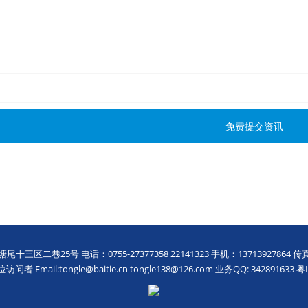
二巷25号 电话：0755-27377358 22141323 手机：13713927864 传真：
者 Email:tongle@baitie.cn tongle138@126.com 业务QQ: 342891633 粤