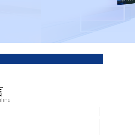
言
line