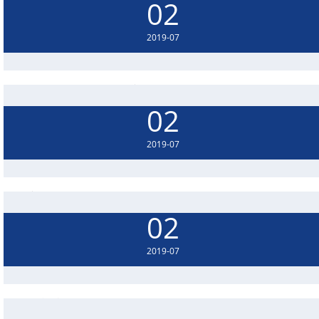
02
2019-07
钢材尺寸与重量计算方法
02
一、钢材长度尺寸 钢材长度尺寸是各种钢材的最基本尺寸，是指钢材的长、
宽、高、直径、半径、内径、外径以及壁厚等长度..
2019-07
工字钢每米重量
02
热轧普通工字钢每米重量表 型 号 尺寸（毫..
2019-07
电机额定转速的有关常识