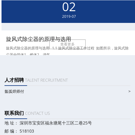
02
磁极多,电气角度就越大,转速就越慢 2极,电气角度360度,一般的电机额定转速在
2825-2975转/分同步转速3000转/..
2019-07
旋风式除尘器的原理与选用
查看更多
旋风式除尘器的原理与选用 1.1 旋风式除尘器工作过程 如图所示，旋风式除
尘器由筒体1、锥体2，进气..
TALENT RECRUITMENT
人才招聘
氩弧焊师付
>
CONTACT US
联系我们
地 址： 深圳市宝安区福永塘尾十三区二巷25号
邮 编： 518103