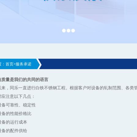
置：
首页
>
服务承诺
与质量是我们的共同的语言
以来，同乐一直进行白铁不锈钢工程。根据客户对设备的轧制范围、各类
时应注意以下几点：
 设备可靠性、稳定性
 设备的性能价格比
 设备的运行成本
 设备的配件供给